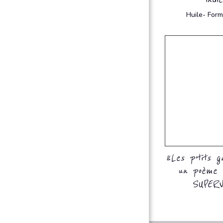
Huile- Form
« Les p’tits g
un poème 
SUPERV