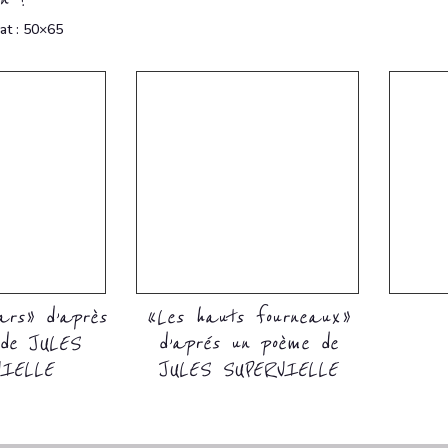
at : 50×65
ars » d’après
« Les hauts fourneaux »
de JULES
d’aprés un poème de
IELLE
JULES SUPERVIELLE