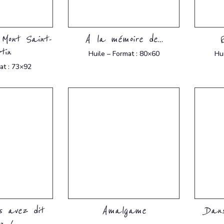
 Mont Saint-
A la mémoire de…
tin
Huile – Format : 80×60
Hu
at : 73×92
s avez dit
Amalgame
Dans
en !