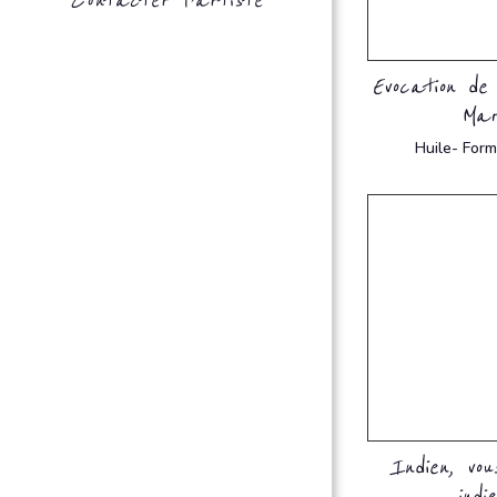
Contacter l’artiste
Evocation de
Mar
Huile- Form
Indien, vou
indi