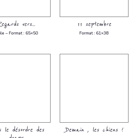
Regards vers…
11 septembre
ile – Format : 65×50
Format : 61×38
 le désordre des
Demain , les chiens !
draps