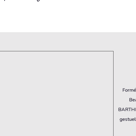
Formé 
Bea
BARTHEL
gestuell