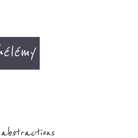
hélémy
abstractions