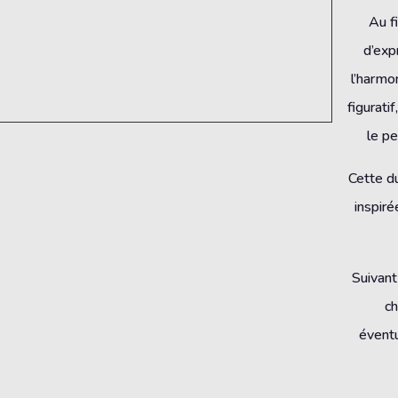
Au f
d’exp
l’harmo
figurati
le pe
Cette d
inspiré
Suivant
ch
éventu