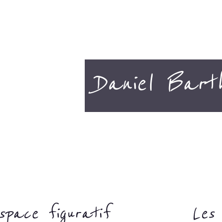
Daniel Bart
espace figuratif
Les 