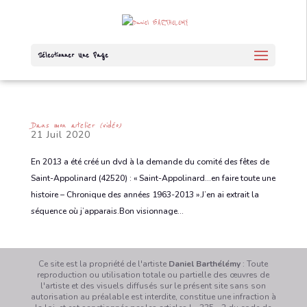
Sélectionner Une Page
Dans mon atelier (vidéo)
21 Juil 2020
En 2013 a été créé un dvd à la demande du comité des fêtes de
Saint-Appolinard (42520) : « Saint-Appolinard…en faire toute une
histoire – Chronique des années 1963-2013 ».J’en ai extrait la
séquence où j’apparais.Bon visionnage...
Ce site est la propriété de l'artiste
Daniel Barthélémy
: Toute
reproduction ou utilisation totale ou partielle des œuvres de
l'artiste et des visuels diffusés sur le présent site sans son
autorisation au préalable est interdite, constitue une infraction à