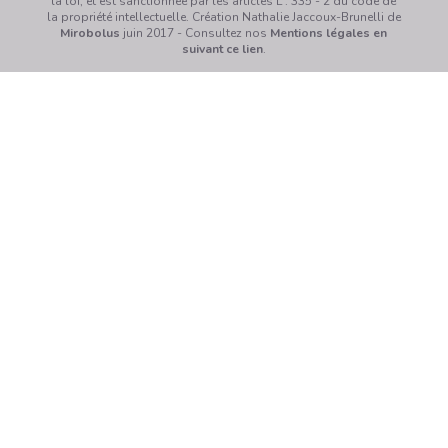
la loi, et est sanctionnée par les articles L . 335 - 2 du code de
la propriété intellectuelle. Création Nathalie Jaccoux-Brunelli de
Mirobolus
juin 2017 - Consultez nos
Mentions légales en
suivant ce lien
.